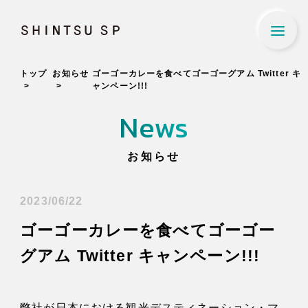
SHINTSU SP
トップ
お知らせ
ゴーゴーカレーを食べてゴーゴーグアム Twitter キ
About Us
ャンペーン!!!
新通エスピーについて
News
Our Business
お知らせ
事業内容
Company Profile
2023/06/22
ゴーゴーカレーを食べてゴーゴー
会社概要
グアム Twitter キャンペーン!!!
Recruit
採用情報
弊社が日本における観光デスティネーション・マ