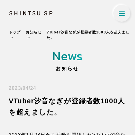
SHINTSU SP
トップ
お知らせ
VTuber汐音なぎが登録者数1000人を超えまし
About Us
た。
新通エスピーについて
News
Our Business
お知らせ
事業内容
Company Profile
2023/04/24
VTuber汐音なぎが登録者数1000人
会社概要
を超えました。
Recruit
採用情報
2023年1月28日から活動を開始したVTuber汐音な