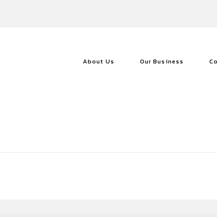
le
Recru
採用情報
About Us
Our Business
Co
Cont
お問い合わせ